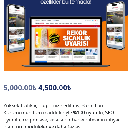
Orijinal
Şu
5,000.00
₺
4,500.00
₺
fiyat:
andaki
Yüksek trafik için optimize edilmiş, Basın İlan
5,000.00₺.
fiyat:
Kurumu’nun tüm maddeleriyle %100 uyumlu, SEO
4,500.00₺.
uyumlu, responsive, kısaca bir haber sitesinin ihtiyacı
olan tüm modüleler ve daha fazlası…