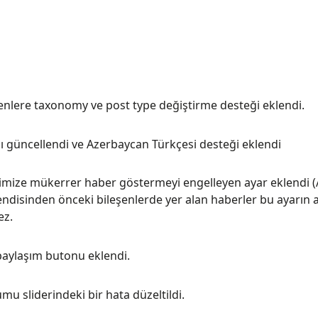
enlere taxonomy ve post type değiştirme desteği eklendi.
sı güncellendi ve Azerbaycan Türkçesi desteği eklendi
rimize mükerrer haber göstermeyi engelleyen ayar eklendi (
ndisinden önceki bileşenlerde yer alan haberler bu ayarın ak
ez.
paylaşım butonu eklendi.
u sliderindeki bir hata düzeltildi.