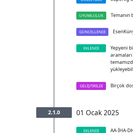
Temanın b
UYUMLULUK
EsenKüny
GÜNCELLENDI
Yepyeni bi
EKLENDI
aramaları 
temamızda
yükleyebili
Birçok do
GELIŞTIRILDI
01 Ocak 2025
2.1.0
AA-İHA-DHA
EKLENDI