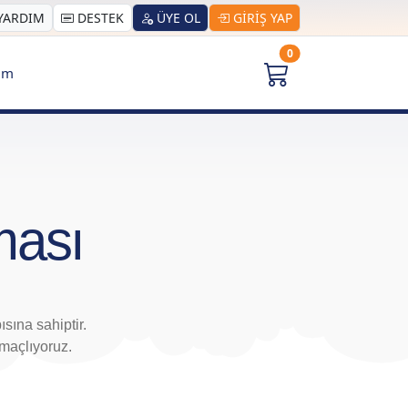
YARDIM
DESTEK
ÜYE OL
GİRİŞ YAP
0
şim
ması
ına sahiptir.
amaçlıyoruz.