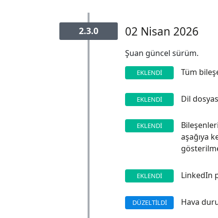
02 Nisan 2026
2.3.0
Şuan güncel sürüm.
Tüm bileş
EKLENDI
Dil dosya
EKLENDI
Bileşenle
EKLENDI
aşağıya ke
gösterilm
LinkedIn 
EKLENDI
Hava durum
DÜZELTILDI