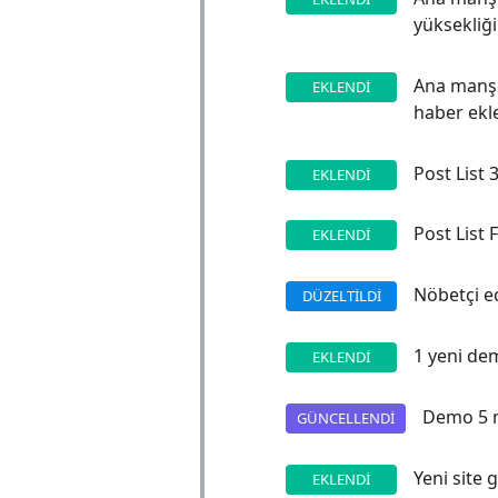
yüksekliğin
Ana manşet
EKLENDI
haber ekl
Post List 3
EKLENDI
Post List F
EKLENDI
Nöbetçi ec
DÜZELTILDI
1 yeni de
EKLENDI
Demo 5 mi
GÜNCELLENDI
Yeni site 
EKLENDI