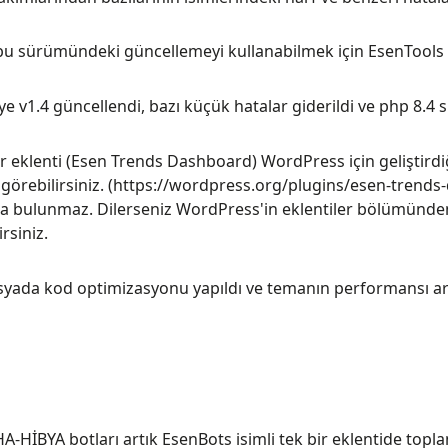
u sürümündeki güncellemeyi kullanabilmek için EsenTools v3
e v1.4 güncellendi, bazı küçük hatalar giderildi ve php 8.4 
r eklenti (Esen Trends Dashboard) WordPress için geliştirdi
görebilirsiniz. (https://wordpress.org/plugins/esen-trends-
 bulunmaz. Dilerseniz WordPress'in eklentiler bölümünde
rsiniz.
syada kod optimizasyonu yapıldı ve temanın performansı artı
-HİBYA botları artık EsenBots isimli tek bir eklentide topl