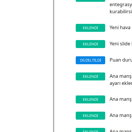
entegrasyo
kurabilirsi
Yeni hava 
EKLENDI
Yeni slide
EKLENDI
Puan durum
DÜZELTILDI
Ana manşe
EKLENDI
ayarı ekle
Ana manşe
EKLENDI
Ana manşet
EKLENDI
Ana manşet
EKLENDI