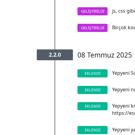
js, css gib
GELIŞTIRILDI
Birçok ko
GELIŞTIRILDI
08 Temmuz 2025
2.2.0
Yepyeni S
EKLENDI
Yepyeni nu
EKLENDI
Yepyeni kr
EKLENDI
https://e
Yepyeni ya
EKLENDI