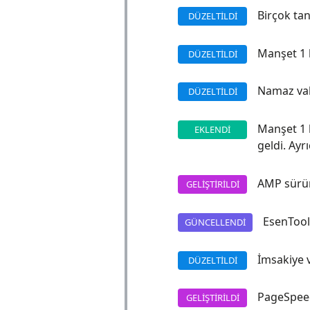
Birçok tan
DÜZELTILDI
Manşet 1 b
DÜZELTILDI
Namaz vaki
DÜZELTILDI
Manşet 1 b
EKLENDI
geldi. Ayr
AMP sürüm
GELIŞTIRILDI
EsenTool
GÜNCELLENDI
İmsakiye ve
DÜZELTILDI
PageSpeed
GELIŞTIRILDI