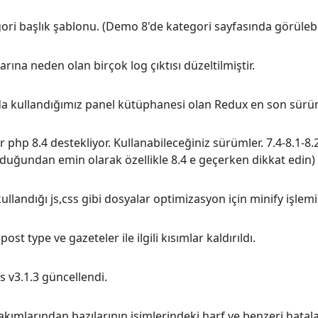
ori başlık şablonu. (Demo 8'de kategori sayfasında görülebil
arına neden olan birçok log çıktısı düzeltilmiştir.
 kullandığımız panel kütüphanesi olan Redux en son sürümü
php 8.4 destekliyor. Kullanabileceğiniz sürümler. 7.4-8.1-8.
duğundan emin olarak özellikle 8.4 e geçerken dikkat edin)
llandığı js,css gibi dosyalar optimizasyon için minify işlemi
ost type ve gazeteler ile ilgili kısımlar kaldırıldı.
 v3.1.3 güncellendi.
akımlarından bazılarının isimlerindeki harf ve benzeri hatalar