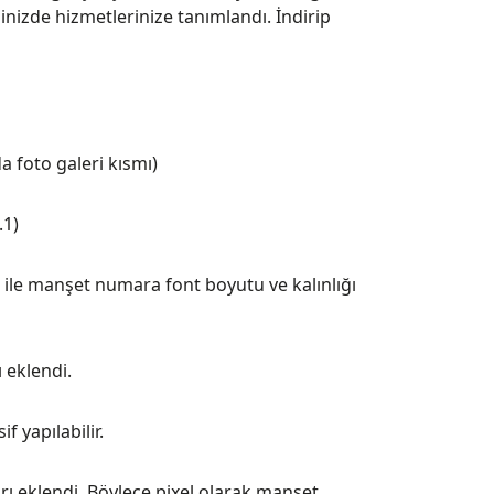
inizde hizmetlerinize tanımlandı. İndirip
a foto galeri kısmı)
.1)
 ile manşet numara font boyutu ve kalınlığı
 eklendi.
 yapılabilir.
arı eklendi. Böylece pixel olarak manşet