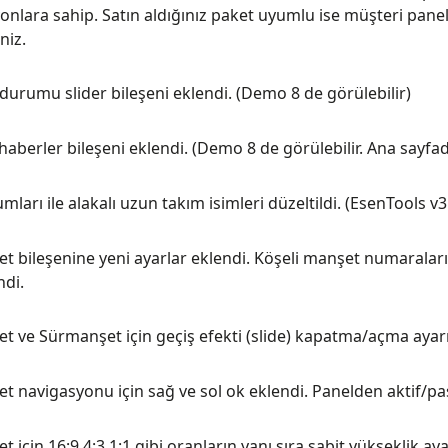
nlara sahip. Satın aldığınız paket uyumlu ise müşteri panel
niz.
durumu slider bileşeni eklendi. (Demo 8 de görülebilir)
 haberler bileşeni eklendi. (Demo 8 de görülebilir. Ana sayfad
ları ile alakalı uzun takım isimleri düzeltildi. (EsenTools v3
t bileşenine yeni ayarlar eklendi. Köşeli manşet numaraları
ndi.
t ve Sürmanşet için geçiş efekti (slide) kapatma/açma ayarı
 navigasyonu için sağ ve sol ok eklendi. Panelden aktif/pasif
 için 16:9 4:3 1:1 gibi oranların yanı sıra sabit yükseklik ay