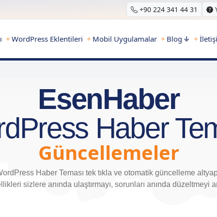
+90 224 341 44 31
ı
WordPress Eklentileri
Mobil Uygulamalar
Blog
İleti
EsenHaber
dPress Haber Te
Güncellemeler
rdPress Haber Teması tek tıkla ve otomatik güncelleme altyapıs
llikleri sizlere anında ulaştırmayı, sorunları anında düzeltmeyi 