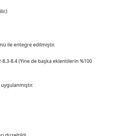
ir.)
 ile entegre edilmiştir.
2-8.3-8.4 (Yine de başka eklentilerin %100
 uygulanmıştır.
ı düzeltildi.