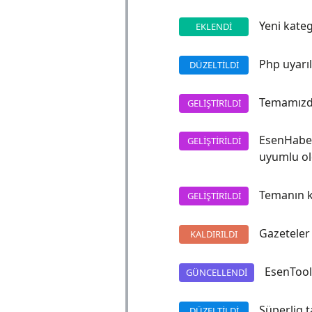
Yeni kateg
EKLENDI
Php uyarıl
DÜZELTILDI
Temamızda
GELIŞTIRILDI
EsenHaber 
GELIŞTIRILDI
uyumlu ol
Temanın ku
GELIŞTIRILDI
Gazeteler p
KALDIRILDI
EsenTools
GÜNCELLENDI
Süperlig t
DÜZELTILDI