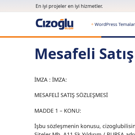
En iyi projeler en iyi hizmetler.
WordPress Temalar
Mesafeli Satı
İMZA : İMZA:
MESAFELİ SATIŞ SÖZLEŞMESİ
MADDE 1 – KONU:
İşbu sözleşmenin konusu, cizoglubilisim
Siteler Mh. A11.Sk Yıldırım / BURSA ad