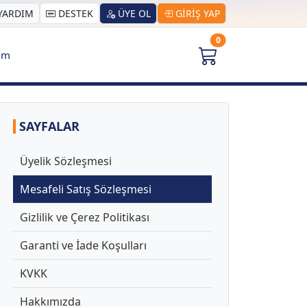
YARDIM
DESTEK
ÜYE OL
GİRİŞ YAP
0
şim
SAYFALAR
Üyelik Sözleşmesi
Mesafeli Satış Sözleşmesi
Gizlilik ve Çerez Politikası
Garanti ve İade Koşulları
KVKK
Hakkımızda