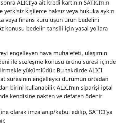
onra ALICI’ya ait kredi kartının SATICI’nın
yetkisiz kişilerce haksız veya hukuka aykırı
nka veya finans kuruluşun ürün bedelini
 konusu bedelin tahsili için yasal yollara
yeyi engelleyen hava muhalefeti, ulaşımın
eni ile sözleşme konusu ürünü süresi içinde
dirmekle yükümlüdür. Bu takdirde ALICI
imat süresinin engelleyici durumun ortadan
birini kullanabilir. ALICI’nın siparişi iptal
nde kendisine nakten ve defaten ödenir.
ine olarak imzalanıp/kabul edilip, SATICI’ya
ır.