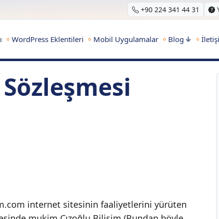
+90 224 341 44 31
ı
WordPress Eklentileri
Mobil Uygulamalar
Blog
İleti
ş Sözleşmesi
.com internet sitesinin faaliyetlerini yürüten
resinde mukim Cızoğlu Bilişim (Bundan böyle