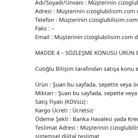
Adı/Soyadı/Ünvanı : Müşterinin cizoglub
Adresi : Müşterinin cizoglubilisim.com d
Telefon : Müşterinin cizoglubilisim.com 
Faks : –
Email : Müşterinin cizoglubilisim.com da
MADDE 4 – SÖZLEŞME KONUSU ÜRÜN B
Cızoğlu Bilişim tarafından satışa konu ed
Ürün : Şuan bu sayfada, sepette veya ö
Miktarı : Şuan bu sayfada, sepette vey
Satış Fiyatı (KDVsiz) :
Kargo Ücreti : Ücretsiz
Ödeme Şekli : Banka Havalesi yada Kred
Teslimat Adresi : Müşterinin cizoglubil
sistemsel dijital teslimat