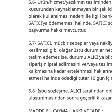
5.6- Ürün/hizmet/yazılımın tesliminden s
kusurundan kaynaklanmayan bir şekilde 
olarak kullanılması nedeni ile ilgili ba
SATICI’ya ödememesi halinde, SATICI söz
başvurma hakkı mevcuttur.
5.7- SATICI, mücbir sebepler veya nakli
kesilmesi gibi olağanüstü durumlar ned
teslim edemez ise, durumu ALICI’ya bil
siparişin iptal edilmesini ve/veya tesl
kalkmasına kadar ertelenmesi haklarından 
etmesi halinde ödediği tutar 10 gün içi
5.8- İşbu sözleşme, ALICI tarafından onl
ulaştırılmasından sonra geçerlilik kazan
MADDE 6 – CAYMA HAKKI VE İADE :