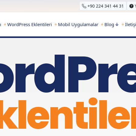
+90 224 341 44 31
ı
WordPress Eklentileri
Mobil Uygulamalar
Blog
İleti
rdPr
klentile