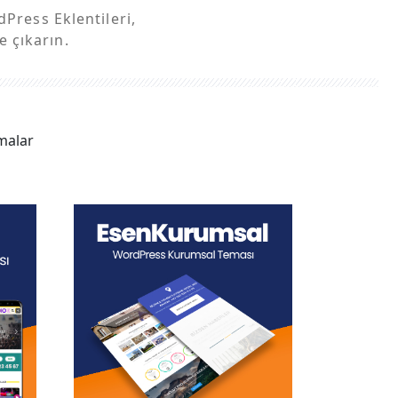
dPress Eklentileri,
e çıkarın.
malar