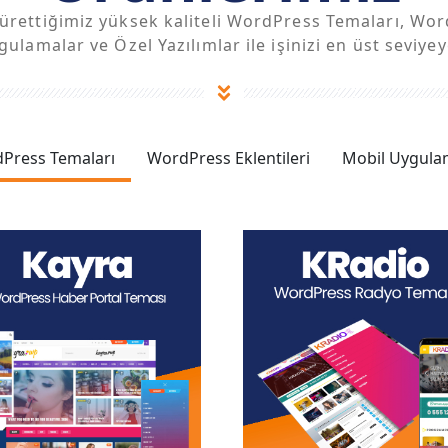
n ürettiğimiz yüksek kaliteli WordPress Temaları, Wor
ulamalar ve Özel Yazılımlar ile işinizi en üst seviyey
Press Temaları
WordPress Eklentileri
Mobil Uygula