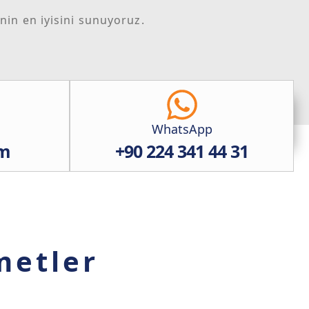
enin en iyisini sunuyoruz.
WhatsApp
im
+90 224 341 44 31
metler