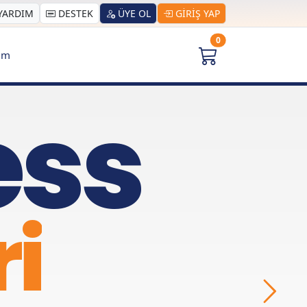
YARDIM
DESTEK
ÜYE OL
GİRİŞ YAP
0
şim
ess
ri