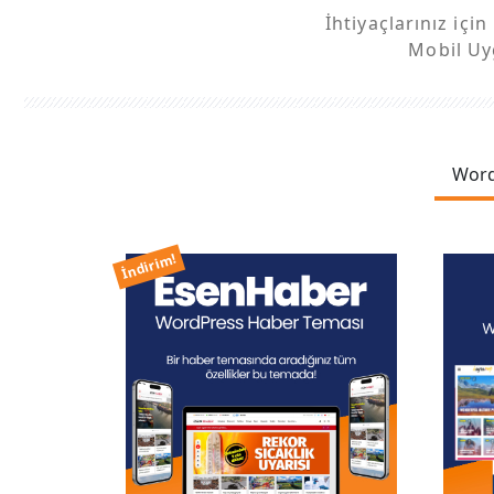
İhtiyaçlarınız içi
Mobil Uyg
Word
İndirim!