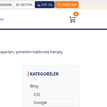
YARDIM
DESTEK
ÜYE OL
GİRİŞ YAP
0
şim
 ayarları, yönetimi hakkında herşey.
KATEGORILER
Blog
CSS
Google