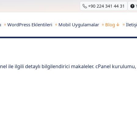
+90 224 341 44 31
ı
WordPress Eklentileri
Mobil Uygulamalar
Blog
İleti
le ilgili detaylı bilgilendirici makaleler. cPanel kurulumu,