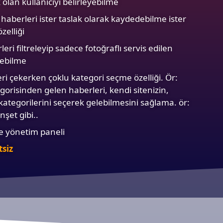
olan kullanıcıyı belirleyebilme
haberleri ister taslak olarak kaydedebilme ister
zelliği
eri filtreleyip sadece fotoğraflı servis edilen
debilme
i çekerken çoklu kategori seçme özelliği. Ör:
gorisinden gelen haberleri, kendi sitenizin,
 kategorilerini seçerek gelebilmesini sağlama. ör:
şet gibi..
le yönetim paneli
tsiz