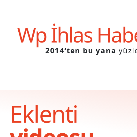
Wp
İhlas Hab
2014‘ten bu yana
yüzl
Eklenti
videosu