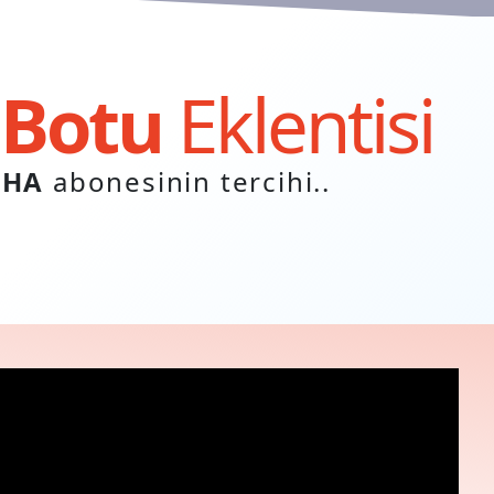
 Botu
Eklentisi
İHA
abonesinin tercihi..