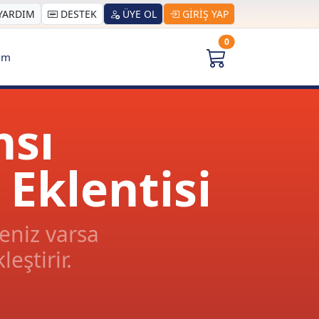
YARDIM
DESTEK
ÜYE OL
GİRİŞ YAP
0
şim
nsı
Eklentisi
eniz varsa
eştirir.