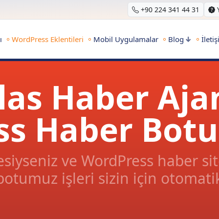
+90 224 341 44 31
ı
WordPress Eklentileri
Mobil Uygulamalar
Blog
İleti
las Haber Aja
s Haber Botu 
siyseniz ve WordPress haber sit
otumuz işleri sizin için otomatikl