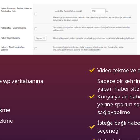
Video çekme ve 
e wp veritabanına
Sadece bir şehrin
yapan haber sitel
Konya'ya ait hab
yerine sporun s
çekme
sağlayabilme
 çekme
İsteğe bağlı habe
seçeneği