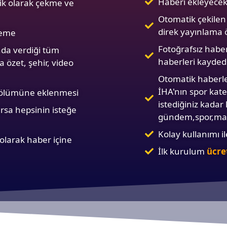
Haberi ekleyecek 
ik olarak çekme ve
Otomatik çekilen 
direk yayınlama ö
kleme
Fotoğrafsız haberl
nda verdiği tüm
haberleri kayde
 özet, şehir, video
Otomatik haberler
İHA'nın spor kate
 bölümüne eklenmesi
istediğiniz kadar
arsa hepsinin isteğe
gündem,spor,man
Kolay kullanımı i
 olarak haber içine
İlk kurulum
ücre