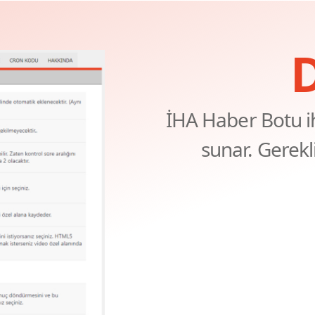
D
İHA Haber Botu ih
sunar. Gerekli