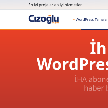
En iyi projeler en iyi hizmetler.
WordPress Temalar
İh
WordPres
İHA abone
haber b