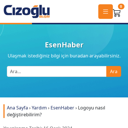
0
EsenHaber
Ulaşmak istediğiniz bilgi için buradan arayabilirsiniz.
Ara
Ana Sayfa
›
Yardım
›
EsenHaber
›
Logoyu nasıl
değiştirebilirim?