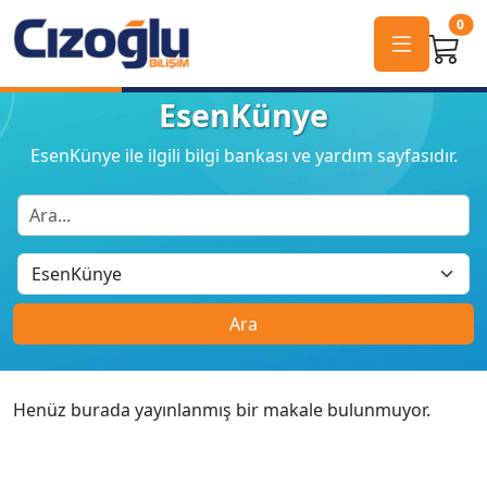
0
EsenKünye
EsenKünye ile ilgili bilgi bankası ve yardım sayfasıdır.
Ara
Henüz burada yayınlanmış bir makale bulunmuyor.