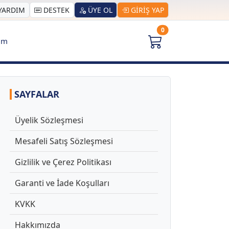
YARDIM
DESTEK
ÜYE OL
GİRİŞ YAP
0
şim
SAYFALAR
Üyelik Sözleşmesi
Mesafeli Satış Sözleşmesi
Gizlilik ve Çerez Politikası
Garanti ve İade Koşulları
KVKK
Hakkımızda