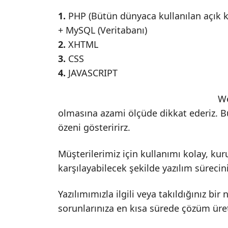
1.
PHP
(Bütün dünyaca kullanılan açık
+
MySQL
(Veritabanı)
2.
XHTML
3.
CSS
4.
JAVASCRIPT
We
olmasına azami ölçüde dikkat ederiz. B
özeni gösteririrz.
Müşterilerimiz için kullanımı kolay, kur
karşılayabilecek şekilde yazılım sürecin
Yazılımımızla ilgili veya takıldığınız bi
sorunlarınıza en kısa sürede çözüm üret