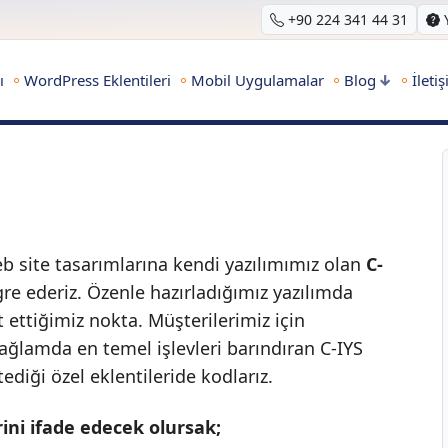
+90 224 341 44 31
ı
WordPress Eklentileri
Mobil Uygulamalar
Blog
İleti
eb site tasarımlarına kendi yazılımımız olan
C-
re ederiz. Özenle hazırladığımız yazılımda
 ettiğimiz nokta. Müşterilerimiz için
bağlamda en temel işlevleri barındıran C-IYS
ediği özel eklentileride kodlarız.
rini ifade edecek olursak;